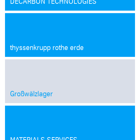
DECARBON TECHNOLOGIES
thyssenkrupp rothe erde
Großwälzlager
Open
MATERIALS SERVICES