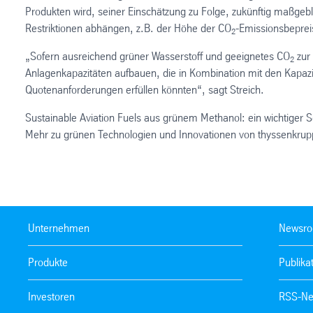
Produkten wird, seiner Einschätzung zu Folge, zukünftig maßg
Restriktionen abhängen, z.B. der Höhe der CO
-Emissionsbeprei
2
„Sofern ausreichend grüner Wasserstoff und geeignetes CO
zur
2
Anlagenkapazitäten aufbauen, die in Kombination mit den Kapazit
Quotenanforderungen erfüllen könnten“, sagt Streich.
Sustainable Aviation Fuels aus grünem Methanol: ein wichtiger S
Mehr zu grünen Technologien und Innovationen von thyssenkrupp
Unternehmen
Newsr
Produkte
Publika
Investoren
RSS-Ne