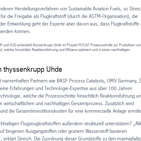
deren Herstellungsverfahren von Sustainable Aviation Fuels, so Streic
 für die Freigabe als Flugkraftstoff (durch die ASTM-Organisation), die
nd der Entwicklung geht der Experte aber davon aus, dass Flugkraftstoffe 
 werden können.
und ASG entwickelt thyssenkrupp Uhde im Projekt M2SAF Prozessschritte zur Produktion vo
 welche hinsichtlich Reaktionsführung und Effizienz optimiert und in einen nachhaltigen
on thyssenkrupp Uhde
 mit namenhaften Partnern wie BASF Process Catalysts, OMV Germany,
seine Erfahrungen und Technologie-Expertise aus über 100 Jahren
chnologie, welche die Prozessschritte hinsichtlich Reaktionsführung u
nem wirtschaftlichen und nachhaltigen Gesamtprozess. Zusätzlich wird
und die Gesamtinvestitionskosten für eine kommerzielle Anlage ermitte
chhaltigen Flugzeugkraftstoffen außerdem strukturell unterstützen? „All
e auf biogenen Ausgangstoffen oder grünem Wasserstoff basieren
 erklärt Streich. Die Zuordnung dieser Grundstoffe zu den mannigfalti