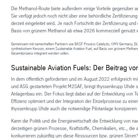
Die Methanol-Route biete außerdem einige Vorteile gegenüber an
Sie verfügt jedoch noch nicht über eine behördliche Zertifizierung
derzeit eingeleitet wird. Je nach Fortschritt der Zertifizierung u
Basis von grünem Methanol ab etwa 2026 kommerziell genutzt
Gemeinsam mit namenhaften Partnern wie BASF Process Catalysts, OMV Germany, DLR 
synthetischem Kerosin, einem Sustainable Aviation Fuel, auf Basis von grünem Methanol,
Gesamtprozess integriert werden sollen.
Sustainable Aviation Fuels: Der Beitrag v
In dem öffentlich geförderten und im August 2022 erfolgreich
und ASG gestarteten Projekt M2SAF, bringt thyssenkrupp Uhde 
Anlagenbau ein. Der Fokus liegt dabei auf der Entwicklung von Te
Effizienz optimiert und der Integration der Einzelprozesse zu ei
thyssenkrupp Uhde auch die notwendige Pilotanlage konzipieren 
Kann die Politik und die Energiewirtschaft die Entwicklung von na
derzeitigen grünen Prozesse, Kraftstoffe, Chemikalien, etc., di
konkurrieren zukünftig um diese Ressourcen bzw. grünen Strom“,