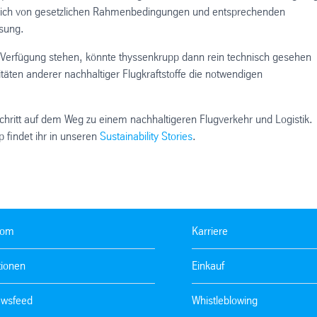
eblich von gesetzlichen Rahmenbedingungen und entsprechenden
sung.
 Verfügung stehen, könnte thyssenkrupp dann rein technisch gesehen
äten anderer nachhaltiger Flugkraftstoffe die notwendigen
chritt auf dem Weg zu einem nachhaltigeren Flugverkehr und Logistik.
 findet ihr in unseren
Sustainability Stories
.
oom
Karriere
tionen
Einkauf
wsfeed
Whistleblowing