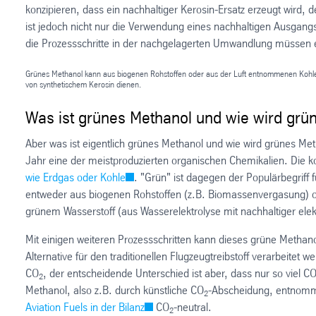
konzipieren, dass ein nachhaltiger Kerosin-Ersatz erzeugt wird,
ist jedoch nicht nur die Verwendung eines nachhaltigen Ausgangs
die Prozessschritte in der nachgelagerten Umwandlung müssen e
Grünes Methanol kann aus biogenen Rohstoffen oder aus der Luft entnommenen Kohlend
von synthetischem Kerosin dienen.
Was ist grünes Methanol und wie wird grün
Aber was ist eigentlich grünes Methanol und wie wird grünes Met
Jahr eine der meistproduzierten organischen Chemikalien. Die ko
wie Erdgas oder Kohle
. "Grün" ist dagegen der Populärbegriff
entweder aus biogenen Rohstoffen (z.B. Biomassenvergasung) 
grünem Wasserstoff (aus Wasserelektrolyse mit nachhaltiger elekt
Mit einigen weiteren Prozessschritten kann dieses grüne Methano
Alternative für den traditionellen Flugzeugtreibstoff verarbeite
CO
, der entscheidende Unterschied ist aber, dass nur so viel C
2
Methanol, also z.B. durch künstliche CO
-Abscheidung, entnomme
2
Aviation Fuels in der Bilanz
CO
-neutral.
2