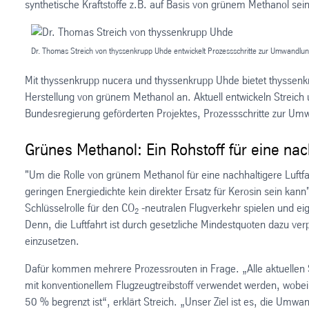
synthetische Kraftstoffe z.B. auf Basis von grünem Methanol se
Dr. Thomas Streich von thyssenkrupp Uhde entwickelt Prozessschritte zur Umwandlu
Mit thyssenkrupp nucera und thyssenkrupp Uhde bietet thyssenkru
Herstellung von grünem Methanol an. Aktuell entwickeln Streich
Bundesregierung geförderten Projektes, Prozessschritte zur Um
Grünes Methanol: Ein Rohstoff für eine nach
"Um die Rolle von grünem Methanol für eine nachhaltigere Luft
geringen Energiedichte kein direkter Ersatz für Kerosin sein kan
Schlüsselrolle für den CO
-neutralen Flugverkehr spielen und eig
2
Denn, die Luftfahrt ist durch gesetzliche Mindestquoten dazu ver
einzusetzen.
Dafür kommen mehrere Prozessrouten in Frage. „Alle aktuellen 
mit konventionellem Flugzeugtreibstoff verwendet werden, wobe
50 % begrenzt ist“, erklärt Streich. „Unser Ziel ist es, die Um