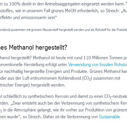
 der zu 100% direkt in den Antriebsaggregaten eingesetzt werden kann.
stoffes, wie in unserem Fall grünes MeOH erforderlich, so Streich: „A
ffektiv und emissionsarm sein“
ioxid zusammen mit grünem Wasserstoff hergestellt werden und als Rohstoff für die Produkt
es Methanol hergestellt?
hanol hergestellt? Methanol ist heute mit rund 110 Millionen Tonnen p
nventionelle Herstellung erfolgt unter
Verwendung von fossilen Rohsto
 für nachhaltig hergestellte Energien und Produkte. Grünes Methanol ka
oder aus der Luft entnommenen Kohlendioxid (CO
) zusammen mit
2
rischer Energie) hergestellt werden.
l schließlich zu synthetischem Kerosin und damit zu einer CO
-neutral
2
t werden. „Zwar entsteht auch bei der Verbrennung von synthetischem Ker
O
in die Atmosphäre gelangt, wie ihr vorher zur Produktion von grüne
2
n wurde“, so Streich. Daher ist die Verbrennung von
Sustainable