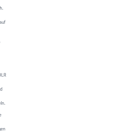
h.
auf
n
 DLR
nd
ln.
e
gen