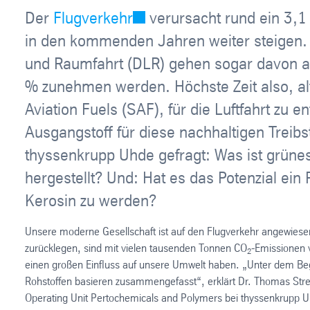
Der
Flugverkehr
verursacht rund ein 3,1
in den kommenden Jahren weiter steigen.
und Raumfahrt (DLR) gehen sogar davon 
% zunehmen werden. Höchste Zeit also, alt
Aviation Fuels (SAF), für die Luftfahrt zu 
Ausgangstoff für diese nachhaltigen Treib
thyssenkrupp Uhde gefragt: Was ist grüne
hergestellt? Und: Hat es das Potenzial ein R
Kerosin zu werden?
Unsere moderne Gesellschaft ist auf den Flugverkehr angewiesen.
zurücklegen, sind mit vielen tausenden Tonnen CO
-Emissionen 
2
einen großen Einfluss auf unsere Umwelt haben. „Unter dem Begrif
Rohstoffen basieren zusammengefasst“, erklärt Dr. Thomas Strei
Operating Unit Pertochemicals and Polymers bei thyssenkrupp