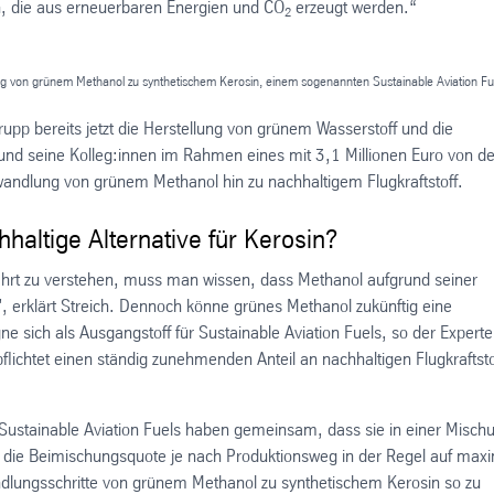
in, die aus erneuerbaren Energien und CO
erzeugt werden.“
2
ng von grünem Methanol zu synthetischem Kerosin, einem sogenannten Sustainable Aviation Fu
pp bereits jetzt die Herstellung von grünem Wasserstoff und die
 und seine Kolleg:innen im Rahmen eines mit 3,1 Millionen Euro von de
wandlung von grünem Methanol hin zu nachhaltigem Flugkraftstoff.
haltige Alternative für Kerosin?
fahrt zu verstehen, muss man wissen, dass Methanol aufgrund seiner
n", erklärt Streich. Dennoch könne grünes Methanol zukünftig eine
ne sich als Ausgangstoff für Sustainable Aviation Fuels, so der Experte
pflichtet einen ständig zunehmenden Anteil an nachhaltigen Flugkraftst
Sustainable Aviation Fuels haben gemeinsam, dass sie in einer Misch
i die Beimischungsquote je nach Produktionsweg in der Regel auf max
wandlungsschritte von grünem Methanol zu synthetischem Kerosin so zu