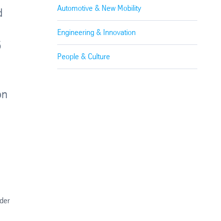
Automotive & New Mobility
d
Engineering & Innovation
5
People & Culture
on
 der