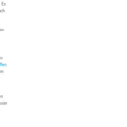
“ Es
uch
ion
ro
ffen
nn
en
osin
m