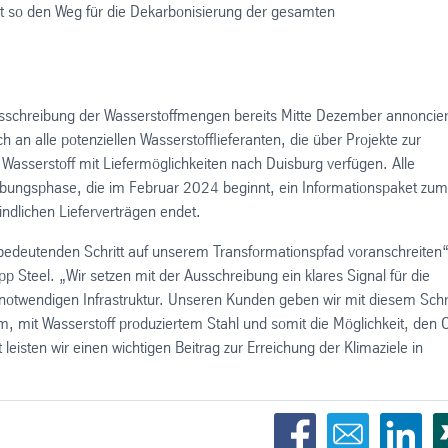
itet so den Weg für die Dekarbonisierung der gesamten
sschreibung der Wasserstoffmengen bereits Mitte Dezember annoncier
h an alle potenziellen Wasserstofflieferanten, die über Projekte zur
asserstoff mit Liefermöglichkeiten nach Duisburg verfügen. Alle
reibungsphase, die im Februar 2024 beginnt, ein Informationspaket zum
ndlichen Lieferverträgen endet.
 bedeutenden Schritt auf unserem Transformationspfad voranschreiten“
pp Steel. „Wir setzen mit der Ausschreibung ein klares Signal für die
 notwendigen Infrastruktur. Unseren Kunden geben wir mit diesem Schri
m, mit Wasserstoff produziertem Stahl und somit die Möglichkeit, den 
leisten wir einen wichtigen Beitrag zur Erreichung der Klimaziele in