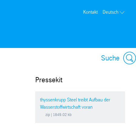
Kontakt
Deutsch
Suche
Pressekit
thyssenkrupp Steel treibt Aufbau der
Wasserstoffwirtschaft voran
zip
| 1849.02 kb