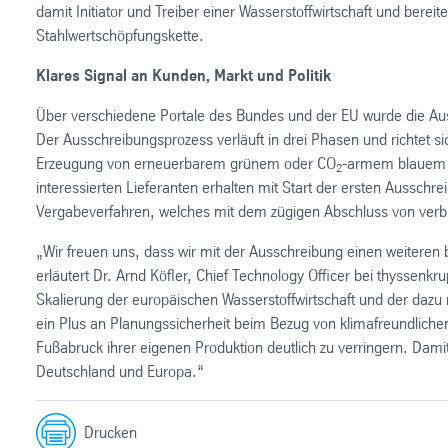
damit Initiator und Treiber einer Wasserstoffwirtschaft und bere
Stahlwertschöpfungskette.
Klares Signal an Kunden, Markt und Politik
Über verschiedene Portale des Bundes und der EU wurde die Au
Der Ausschreibungsprozess verläuft in drei Phasen und richtet sic
Erzeugung von erneuerbarem grünem oder CO
-armem blauem W
2
interessierten Lieferanten erhalten mit Start der ersten Aussch
Vergabeverfahren, welches mit dem zügigen Abschluss von verbi
„Wir freuen uns, dass wir mit der Ausschreibung einen weiteren
erläutert Dr. Arnd Köfler, Chief Technology Officer bei thyssenkru
Skalierung der europäischen Wasserstoffwirtschaft und der dazu
ein Plus an Planungssicherheit beim Bezug von klimafreundliche
Fußabruck ihrer eigenen Produktion deutlich zu verringern. Damit 
Deutschland und Europa.“
Drucken