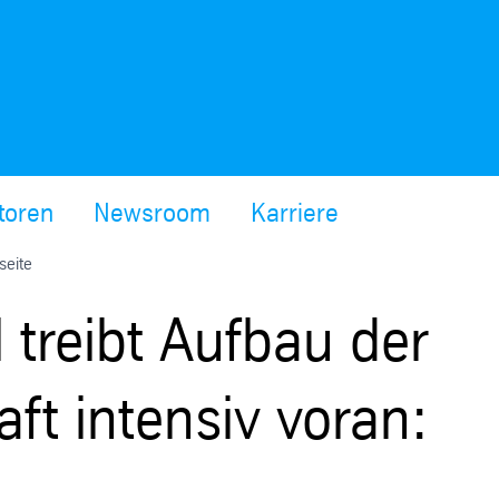
toren
Newsroom
Karriere
seite
 treibt Aufbau der
ft intensiv voran: