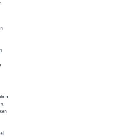
m
en
em
r
tion
en.
isen
el