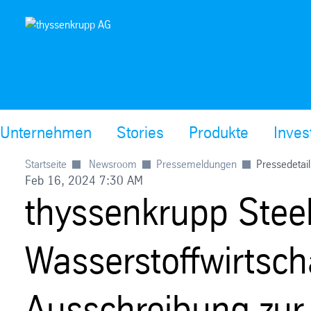
Unternehmen
Stories
Produkte
Inves
Startseite
Newsroom
Pressemeldungen
Pressedetail
Feb 16, 2024 7:30 AM
thyssenkrupp Steel
Wasserstoffwirtscha
Ausschreibung zur