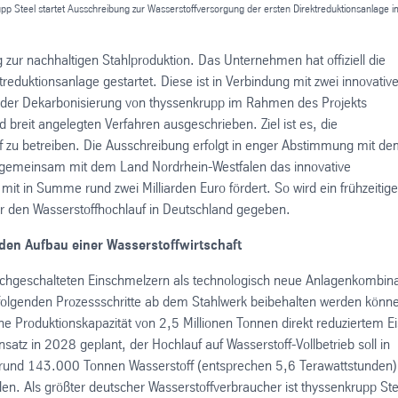
rupp Steel startet Ausschreibung zur Wasserstoffversorgung der ersten Direktreduktionsanlage i
 zur nachhaltigen Stahlproduktion. Das Unternehmen hat offiziell die
reduktionsanlage gestartet. Diese ist in Verbindung mit zwei innovativ
s der Dekarbonisierung von thyssenkrupp im Rahmen des Projekts
 breit angelegten Verfahren ausgeschrieben. Ziel ist es, die
f zu betreiben. Die Ausschreibung erfolgt in enger Abstimmung mit d
 gemeinsam mit dem Land Nordrhein-Westfalen das innovative
t in Summe rund zwei Milliarden Euro fördert. So wird ein frühzeitige
für den Wasserstoffhochlauf in Deutschland gegeben.
 den Aufbau einer Wasserstoffwirtschaft
nachgeschalteten Einschmelzern als technologisch neue Anlagenkombina
chfolgenden Prozessschritte ab dem Stahlwerk beibehalten werden könn
ne Produktionskapazität von 2,5 Millionen Tonnen direkt reduziertem E
nsatz in 2028 geplant, der Hochlauf auf Wasserstoff-Vollbetrieb soll in
rund 143.000 Tonnen Wasserstoff (entsprechen 5,6 Terawattstunden)
en. Als größter deutscher Wasserstoffverbraucher ist thyssenkrupp Ste