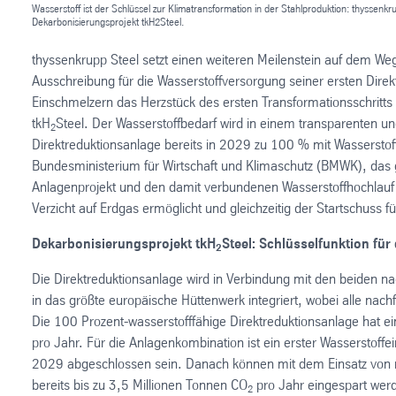
Wasserstoff ist der Schlüssel zur Klimatransformation in der Stahlproduktion: thyssenk
Dekarbonisierungsprojekt tkH2Steel.
thyssenkrupp Steel setzt einen weiteren Meilenstein auf dem Weg
Ausschreibung für die Wasserstoffversorgung seiner ersten Direkt
Einschmelzern das Herzstück des ersten Transformationsschritt
tkH
Steel. Der Wasserstoffbedarf wird in einem transparenten und
2
Direktreduktionsanlage bereits in 2029 zu 100 % mit Wasserstof
Bundesministerium für Wirtschaft und Klimaschutz (BMWK), das
Anlagenprojekt und den damit verbundenen Wasserstoffhochlauf mi
Verzicht auf Erdgas ermöglicht und gleichzeitig der Startschuss 
Dekarbonisierungsprojekt tkH
Steel: Schlüsselfunktion für
2
Die Direktreduktionsanlage wird in Verbindung mit den beiden 
in das größte europäische Hüttenwerk integriert, wobei alle na
Die 100 Prozent-wasserstofffähige Direktreduktionsanlage hat ei
pro Jahr. Für die Anlagenkombination ist ein erster Wasserstoffei
2029 abgeschlossen sein. Danach können mit dem Einsatz von 
bereits bis zu 3,5 Millionen Tonnen CO
pro Jahr eingespart werd
2