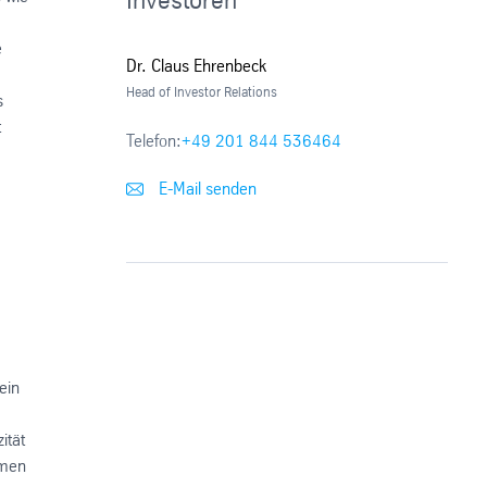
e
Dr. Claus Ehrenbeck
Head of Investor Relations
s
t
Telefon:
+49 201 844 536464
E-Mail senden
ein
ität
hmen