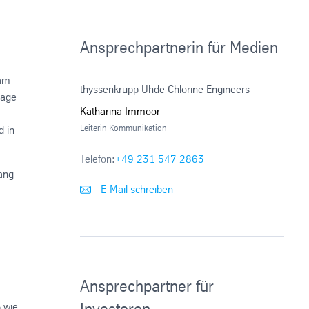
Ansprechpartnerin für Medien
dam
thyssenkrupp Uhde Chlorine Engineers
lage
Katharina Immoor
Leiterin Kommunikation
d in
Telefon:
+49 231 547 2863
gang
E-Mail schreiben
.
Ansprechpartner für
Investoren
ß wie