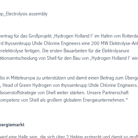
vertrag für das Großprojekt ‚Hydrogen Holland I‘ im Hafen von Rotter
rd thyssenkrupp Uhde Chlorine Engineers eine 200 MW Elektrolyse-An
lektrolyse fertigen. Die ersten Bauarbeiten für die Elektrolyseure
itionsentscheidung von Shell für den Bau von ‚Hydrogen Holland I‘ wir
bs in Mitteleuropa zu unterstützen und damit einen Beitrag zum Über
es, Head of Green Hydrogen von thyssenkrupp Uhde Chlorine Engineers
serstoffstrategie von Shell weiter stärken. Unsere Partnerschaft
er Kompetenz von Shell als großem globalem Energieunternehmen.“
nergiemarkt
rd eine Halle sein, die sich über 2 Hektar erstreckt und damit so gro