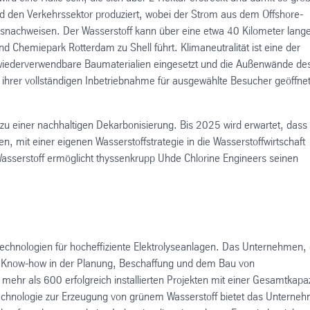
e und den Verkehrssektor produziert, wobei der Strom aus dem Offshore-
snachweisen. Der Wasserstoff kann über eine etwa 40 Kilometer lang
nd Chemiepark Rotterdam zu Shell führt. Klimaneutralität ist eine der
 wiederverwendbare Baumaterialien eingesetzt und die Außenwände de
 ihrer vollständigen Inbetriebnahme für ausgewählte Besucher geöffne
n zu einer nachhaltigen Dekarbonisierung. Bis 2025 wird erwartet, dass
n, mit einer eigenen Wasserstoffstrategie in die Wasserstoffwirtschaft
Wasserstoff ermöglicht thyssenkrupp Uhde Chlorine Engineers seinen
Technologien für hocheffiziente Elektrolyseanlagen. Das Unternehmen, 
es Know-how in der Planung, Beschaffung und dem Bau von
mehr als 600 erfolgreich installierten Projekten mit einer Gesamtkapaz
Technologie zur Erzeugung von grünem Wasserstoff bietet das Unterne