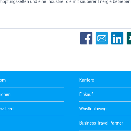
chöpfungsketten und eine Industrie, die mit sauberer Energie betrieben
oom
Karriere
tionen
Einkauf
wsfeed
Whistleblowing
Business Travel Partner