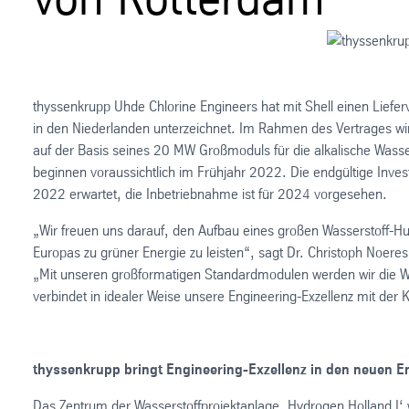
thyssenkrupp Uhde Chlorine Engineers hat mit Shell einen Liefer
in den Niederlanden unterzeichnet. Im Rahmen des Vertrages wi
auf der Basis seines 20 MW Großmoduls für die alkalische Wassere
beginnen voraussichtlich im Frühjahr 2022. Die endgültige Invest
2022 erwartet, die Inbetriebnahme ist für 2024 vorgesehen.
„Wir freuen uns darauf, den Aufbau eines großen Wasserstoff-Hu
Europas zu grüner Energie zu leisten“, sagt Dr. Christoph Noer
„Mit unseren großformatigen Standardmodulen werden wir die Was
verbindet in idealer Weise unsere Engineering-Exzellenz mit d
thyssenkrupp bringt Engineering-Exzellenz in den neuen E
Das Zentrum der Wasserstoffprojektanlage ‚Hydrogen Holland I‘ wi