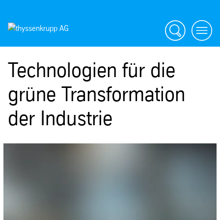
Suche
menü
Technologien für die
grüne Transformation
der Industrie
SafeValue must use [property]=binding: Engineering bei thyssenkrupp (