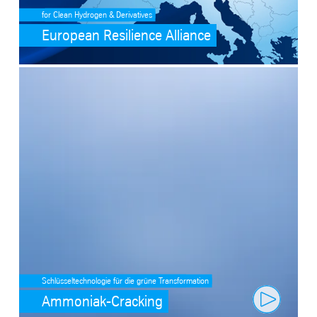
for Clean Hydrogen & Derivatives
European Resilience Alliance
SafeValue must use [property]=binding: Ammoniak-Cracking (see htt
Schlüsseltechnologie für die grüne Transformation
Ammoniak-Cracking