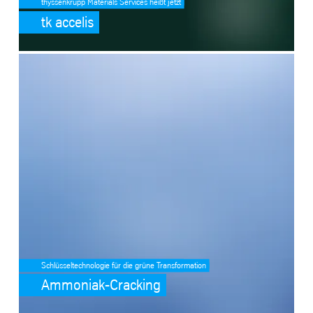
thyssenkrupp Materials Services heißt jetzt
tk accelis
SafeValue must use [property]=binding: Ammoniak-Cracking (see htt
Schlüsseltechnologie für die grüne Transformation
Ammoniak-Cracking