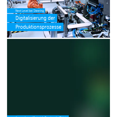
Next Level bei Steering
Digitalisierung der
Produktionsprozesse
SafeValue must use [property]=binding: tk accelis (see https://ang