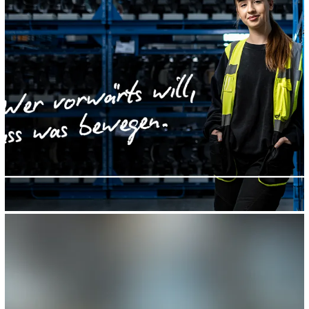
SafeValue must use [property]=binding: Engineering bei thyssenkrupp (