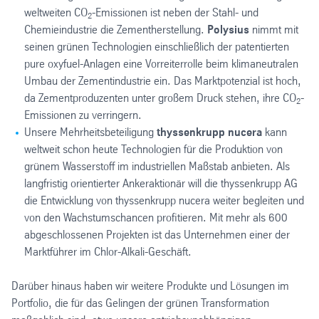
weltweiten CO
-Emissionen ist neben der Stahl- und
2
Chemieindustrie die Zementherstellung.
Polysius
nimmt mit
seinen grünen Technologien einschließlich der patentierten
pure oxyfuel-Anlagen eine Vorreiterrolle beim klimaneutralen
Umbau der Zementindustrie ein. Das Marktpotenzial ist hoch,
da Zementproduzenten unter großem Druck stehen, ihre CO
-
2
Emissionen zu verringern.
Unsere Mehrheitsbeteiligung
thyssenkrupp nucera
kann
weltweit schon heute Technologien für die Produktion von
grünem Wasserstoff im industriellen Maßstab anbieten. Als
langfristig orientierter Ankeraktionär will die thyssenkrupp AG
die Entwicklung von thyssenkrupp nucera weiter begleiten und
von den Wachstumschancen profitieren. Mit mehr als 600
abgeschlossenen Projekten ist das Unternehmen einer der
Marktführer im Chlor-Alkali-Geschäft.
Darüber hinaus haben wir weitere Produkte und Lösungen im
Portfolio, die für das Gelingen der grünen Transformation