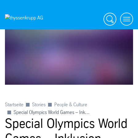
Suche
menü
Startseite
Stories
People & Culture
Special Olympics World Games – Ink...
Special Olympics World