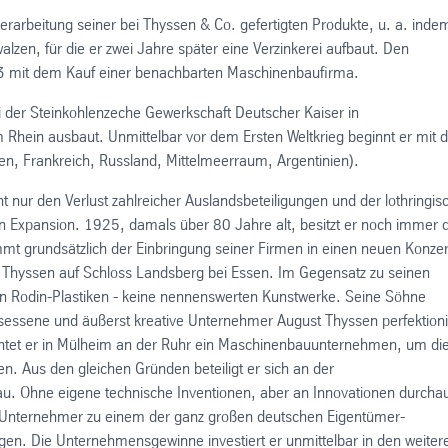
erarbeitung seiner bei Thyssen & Co. gefertigten Produkte, u. a. inde
alzen, für die er zwei Jahre später eine Verzinkerei aufbaut. Den
883 mit dem Kauf einer benachbarten Maschinenbaufirma.
 der Steinkohlenzeche Gewerkschaft Deutscher Kaiser in
 Rhein ausbaut. Unmittelbar vor dem Ersten Weltkrieg beginnt er mit d
ien, Frankreich, Russland, Mittelmeerraum, Argentinien).
t nur den Verlust zahlreicher Auslandsbeteiligungen und der lothringis
Expansion. 1925, damals über 80 Jahre alt, besitzt er noch immer d
mt grundsätzlich der Einbringung seiner Firmen in einen neuen Konze
st Thyssen auf Schloss Landsberg bei Essen. Im Gegensatz zu seinen
en Rodin-Plastiken - keine nennenswerten Kunstwerke. Seine Söhne
tsbesessene und äußerst kreative Unternehmer August Thyssen perfektioni
tet er in Mülheim an der Ruhr ein Maschinenbauunternehmen, um die
n. Aus den gleichen Gründen beteiligt er sich an der
au. Ohne eigene technische Inventionen, aber an Innovationen durcha
n Unternehmer zu einem der ganz großen deutschen Eigentümer-
gen. Die Unternehmensgewinne investiert er unmittelbar in den weiter