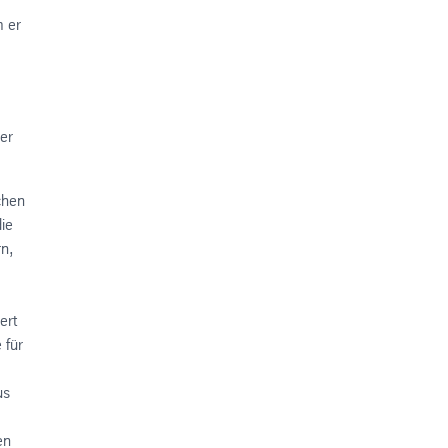
m er
er
chen
ie
rn,
ert
 für
us
en