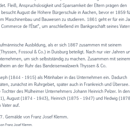
det. Fleiß, Anspruchslosigkeit und Sparsamkeit der Eltern prägen den
 besucht August die Höhere Bürgerschule in Aachen, bevor er 1859 fü
, um Maschinenbau und Bauwesen zu studieren. 1861 geht er für ein Ja
u Commerce de l'État", um anschließend im Bankgeschäft seines Vater
d kaufmännische Ausbildung, als er sich 1867 zusammen mit seinem
yssen, Fossoul & Co.) in Duisburg beteiligt. Nach nur vier Jahren u
s Unternehmen, um sich selbstständig zu machen. Zusammen mit seine
 Mülheim an der Ruhr das Bandeisenwalzwerk Thyssen & Co.
seph (1844 - 1915) als Mitinhaber in das Unternehmen ein. Dadurch
täten, zunächst im Ruhrgebiet, später auch in Frankreich und Übersee.
e Tochter des Mülheimer Unternehmers Johann Heinrich Pelzer. In den
51), August (1874 - 1943), Heinrich (1875 - 1947) und Hedwig (1878
 Vater auf.
von Franz Josef Klemm.