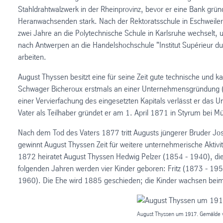
Stahldrahtwalzwerk in der Rheinprovinz, bevor er eine Bank grün
Heranwachsenden stark. Nach der Rektoratsschule in Eschweiler
zwei Jahre an die Polytechnische Schule in Karlsruhe wechselt
nach Antwerpen an die Handelshochschule "Institut Supérieur d
arbeiten.
August Thyssen besitzt eine für seine Zeit gute technische un
Schwager Bicheroux erstmals an einer Unternehmensgründung (Th
einer Vervierfachung des eingesetzten Kapitals verlässt er da
Vater als Teilhaber gründet er am 1. April 1871 in Styrum bei
Nach dem Tod des Vaters 1877 tritt Augusts jüngerer Bruder Jo
gewinnt August Thyssen Zeit für weitere unternehmerische Aktivi
1872 heiratet August Thyssen Hedwig Pelzer (1854 - 1940), di
folgenden Jahren werden vier Kinder geboren: Fritz (1873 - 19
1960). Die Ehe wird 1885 geschieden; die Kinder wachsen beim
August Thyssen um 1917. Gemälde 