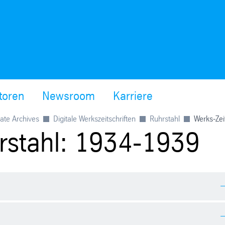
toren
Newsroom
Karriere
ate Archives
Digitale Werkszeitschriften
Ruhrstahl
Werks-Zei
rstahl: 1934-1939