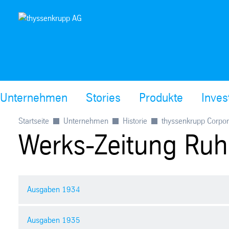
Unternehmen
Stories
Produkte
Inves
Startseite
Unternehmen
Historie
thyssenkrupp Corpor
Werks-Zeitung Ruh
Ausgaben 1934
Ausgaben 1935