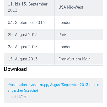
2012/2013
11. bis 13. September
USA Mid-West
2013
2011/2012
03. September 2013
London
2010/2011
29. August 2013
Paris
2009/2010
28. August 2013
London
2008/2009
15. August 2013
Frankfurt am Main
Download
2007/2008
2006/2007
Präsentation thyssenkrupp, August/September 2013 (nur in
englischer Sprache)
2005/2006
pdf
| 1,7 mb