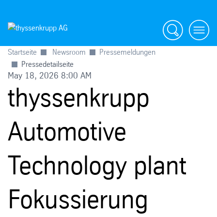
Suche
menü
Startseite
Newsroom
Pressemeldungen
Pressedetailseite
May 18, 2026 8:00 AM
thyssenkrupp
Automotive
Technology plant
Fokussierung