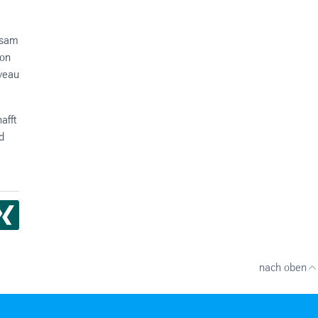
nsam
von
iveau
afft
d
nach oben