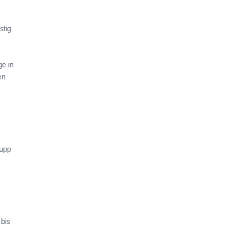
stig
ge in
en
rupp
bis