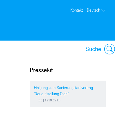
Kontakt
Deutsch
Suche
Pressekit
Einigung zum Sanierungstarifvertrag
'Neuaufstellung Stahl'
zip
| 1219.22 kb