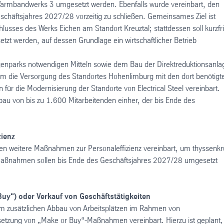
armbandwerks 3 umgesetzt werden. Ebenfalls wurde vereinbart, den
schäftsjahres 2027/28 vorzeitig zu schließen. Gemeinsames Ziel ist
sses des Werks Eichen am Standort Kreuztal; stattdessen soll kurzfri
tzt werden, auf dessen Grundlage ein wirtschaftlicher Betrieb
agenparks notwendigen Mitteln sowie dem Bau der Direktreduktionsanla
, um die Versorgung des Standortes Hohenlimburg mit den dort benötigt
ür die Modernisierung der Standorte von Electrical Steel vereinbart.
au von bis zu 1.600 Mitarbeitenden einher, der bis Ende des
ienz
en weitere Maßnahmen zur Personaleffizienz vereinbart, um thyssenk
se Maßnahmen sollen bis Ende des Geschäftsjahres 2027/28 umgesetzt
y“) oder Verkauf von Geschäftstätigkeiten
m zusätzlichen Abbau von Arbeitsplätzen im Rahmen von
tzung von „Make or Buy“-Maßnahmen vereinbart. Hierzu ist geplant, 