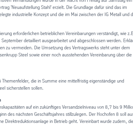
siven Verhandlungen wurde in der Nacht von Freitag auf Samstag ein
ag 'Neuaufstellung Stahl' erzielt. Die Grundlage dafür sind das im
egte industrielle Konzept und die im Mai zwischen der IG Metall und
ierung erforderlichen betrieblichen Vereinbarungen verständigt, wie z.
e September detailliert ausgearbeitet und abgeschlossen werden. Erklä
ungen zu vermeiden. Die Umsetzung des Vertragswerks steht unter dem
yssenkrupp Steel sowie einer noch ausstehenden Vereinbarung über die
ei Themenfelder, die in Summe eine mittelfristig eigenständige und
el sicherstellen sollen.
n
nskapazitäten auf ein zukünftiges Versandzielniveau von 8,7 bis 9 Milli
inn des nächsten Geschäftsjahres stillzulegen. Der Hochofen 8 soll au
 Direktreduktionsanlage in Betrieb geht. Vereinbart wurde zudem, di