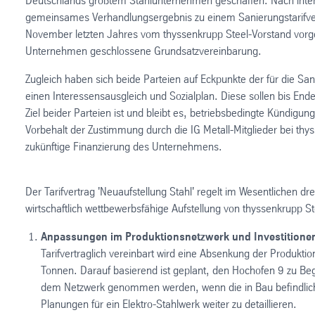
Deutschlands größtem Stahlunternehmen geschaffen. Nach inten
gemeinsames Verhandlungsergebnis zu einem Sanierungstarifvertr
November letzten Jahres vom thyssenkrupp Steel-Vorstand vorgel
Unternehmen geschlossene Grundsatzvereinbarung.
Zugleich haben sich beide Parteien auf Eckpunkte der für die San
einen Interessensausgleich und Sozialplan. Diese sollen bis End
Ziel beider Parteien ist und bleibt es, betriebsbedingte Kündig
Vorbehalt der Zustimmung durch die IG Metall-Mitglieder bei th
zukünftige Finanzierung des Unternehmens.
Der Tarifvertrag 'Neuaufstellung Stahl' regelt im Wesentlichen dr
wirtschaftlich wettbewerbsfähige Aufstellung von thyssenkrupp Ste
Anpassungen im Produktionsnetzwerk und Investitione
Tarifvertraglich vereinbart wird eine Absenkung der Produktio
Tonnen. Darauf basierend ist geplant, den Hochofen 9 zu Beg
dem Netzwerk genommen werden, wenn die in Bau befindliche
Planungen für ein Elektro-Stahlwerk weiter zu detaillieren.