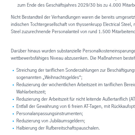
zum Ende des Geschäftsjahres 2029/30 bis zu 4.000 Mitarbe
Nicht Bestandteil der Verhandlungen waren die bereits umgeset
indischen Tochtergesellschaft von thyssenkrupp Electrical Stee
Steel zuzurechnende Personalanteil von rund 1.500 Mitarbeite
Darüber hinaus wurden substanzielle Personalkosteneinsparungen
wettbewerbsfähiges Niveau abzusenken. Die Maßnahmen besteh
Streichung der tariflichen Sonderzahlungen zur Beschäftigun
sogenannten „Weihnachtsgeldes“;
Reduzierung der wöchentlichen Arbeitszeit im tariflichen Bere
Wahlarbeitszeit;
Reduzierung der Arbeitszeit für nicht leitende Außertariflich 
Entfall der Gewährung von 6 freien AT-Tagen, mit Rückkaufopt
Personalanpassungsinstrumenten;
Reduzierung von Jubiläumsgeldern;
Halbierung der Rufbereitschaftspauschalen.