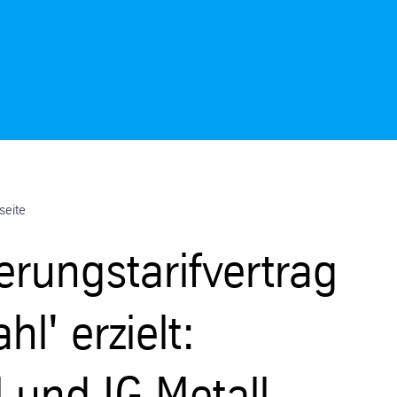
seite
rungstarifvertrag
l' erzielt:
 und IG Metall