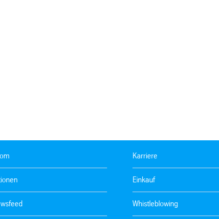
oom
Karriere
tionen
Einkauf
wsfeed
Whistleblowing