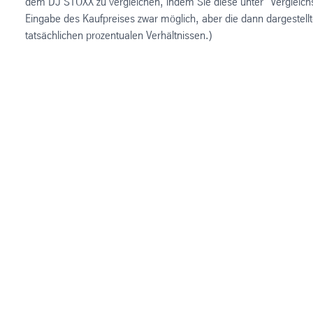
dem DJ STOXX zu vergleichen, indem Sie diese unter "Vergleichsw
Eingabe des Kaufpreises zwar möglich, aber die dann dargestell
tatsächlichen prozentualen Verhältnissen.)