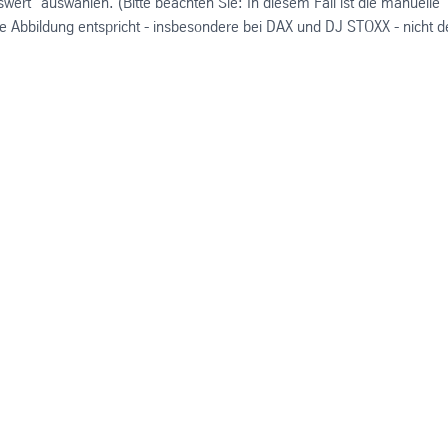
ert" auswählen. (Bitte beachten Sie: In diesem Fall ist die manuelle
te Abbildung entspricht - insbesondere bei DAX und DJ STOXX - nicht d